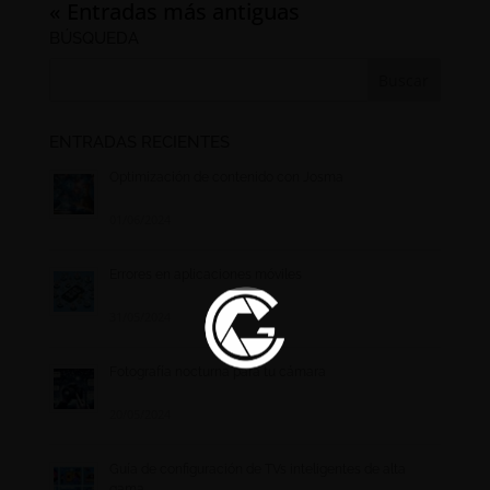
« Entradas más antiguas
BÚSQUEDA
ENTRADAS RECIENTES
Optimización de contenido con Josma
01/06/2024
Errores en aplicaciones móviles
31/05/2024
Fotografía nocturna para tu cámara
20/05/2024
Guía de configuración de TVs inteligentes de alta
gama