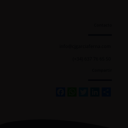
Contacto
info@cjgarciaferna.com
(+34) 637 76 65 50
Compartir
Facebook
WhatsApp
Twitter
Linked
Sha