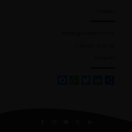
Contacto
info@cjgarciaferna.com
(+34) 637 76 65 50
Compartir
Facebook
WhatsApp
Twitter
Linked
Sha