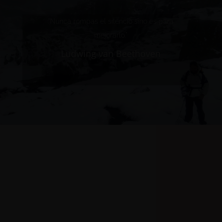
"Nunca rompas el silencio sino es para
mejorarlo."
Ludwing van Beethoven