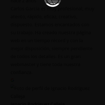
hace 2 años
Carlos García es muy profesional, muy
atento, rápido, eficaz, creativo,
dispuesto. Estamos encantados con
su trabajo. Ha creado nuestra página
web en un tiempo récord y con la
mejor disposición, siempre pendiente
de todos los detalles. Es un gran
webmaster y tiene toda nuestra
confianza.
Ignacio Rodríguez Calleja