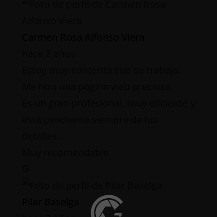
Carmen Rosa Alfonso Viera
hace 2 años
Estoy muy contenta con su trabajo.
Me hizo una página web preciosa.
Es un gran profesional, muy eficiente y
está pendiente siempre de los
detalles.
Muy recomendable
Pilar Baselga