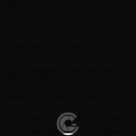
QLED?
Depende de las preferencias personales y
del entorno de visualización. OLED ofrece
negros perfectos y un contraste
excepcional, mientras que QLED se
destaca por su brillo y volumen de color.
¿Las TVs inteligentes de alta gama mejoran la
experiencia de juego?
Sí, muchas cuentan con modos de juego
específicos, baja latencia y soporte para
altas tasas de refresco, lo que mejora
significativamente la experiencia de juego.
¿Cómo puedo asegurar que mi TV inteligente