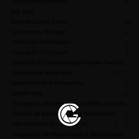
Aplicaciones móviles
8
Big data
7
Blog de Carlos García
160
Community Manager
34
Consultor Informático
8
Consultor SEO Josma
4
Creación de Contenido para Redes Sociales
Creación de sitios web
2
17
Desarrollo Web Responsive
2
Diseño Web
10
Estrategias de Marketing en Redes Sociales
Gestión de Bases de Datos Relacionales
2
Herramientas ETL populares
2
2
Integración de Plataformas y Aplicaciones