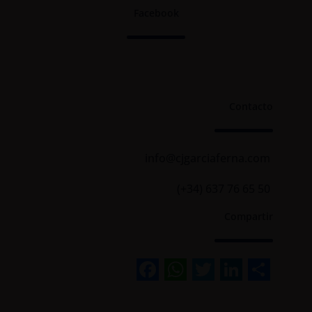
Facebook
Contacto
info@cjgarciaferna.com
(+34) 637 76 65 50
Compartir
Facebook
WhatsApp
Twitter
Linked
Sha