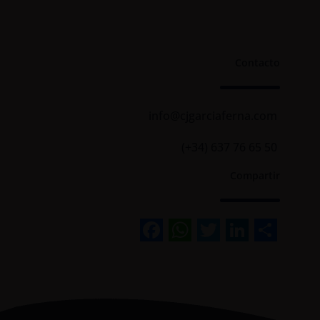
Contacto
info@cjgarciaferna.com
(+34) 637 76 65 50
Compartir
Facebook
WhatsApp
Twitter
Linked
Sha