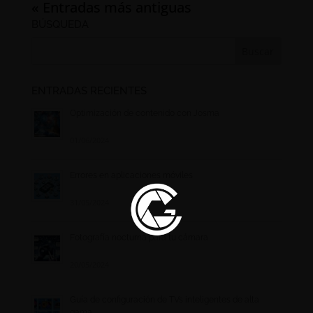
« Entradas más antiguas
BÚSQUEDA
ENTRADAS RECIENTES
Optimización de contenido con Josma
01/06/2024
Errores en aplicaciones móviles
31/05/2024
Fotografía nocturna para tu cámara
20/05/2024
Guía de configuración de TVs inteligentes de alta
gama