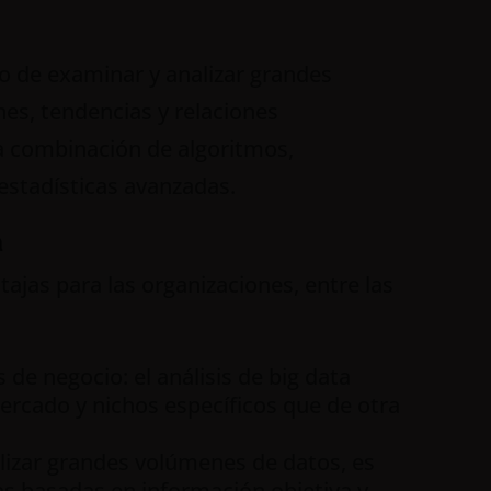
eso de examinar y analizar grandes
es, tendencias y relaciones
una combinación de algoritmos,
 estadísticas avanzadas.
a
ntajas para las organizaciones, entre las
de negocio: el análisis de big data
rcado y nichos específicos que de otra
lizar grandes volúmenes de datos, es
s basadas en información objetiva y