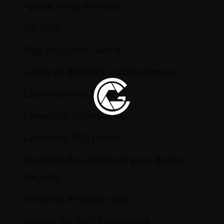
Aplicaciones móviles
Big data
Blog de Carlos García
Cámaras digitales y videocámaras
Community Manager
Consultor Informático
Consultor SEO Josma
Creación de Contenido para Redes
Sociales
Creación de sitios web
Desarrollo Web Responsive