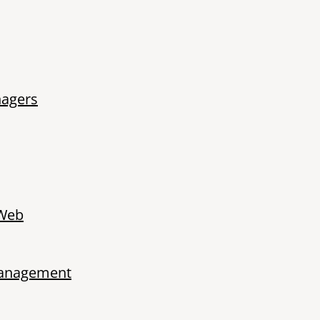
nagers
 Web
Management