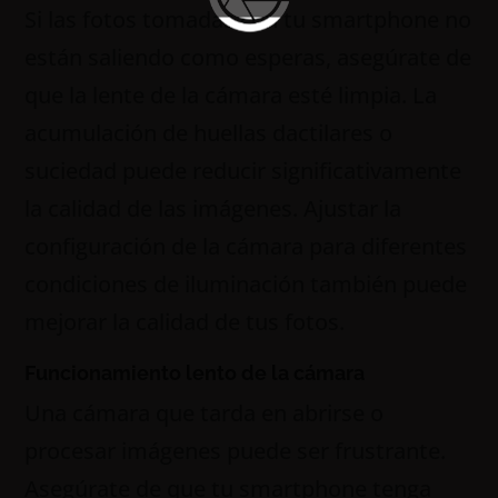
Si las fotos tomadas con tu smartphone no
están saliendo como esperas, asegúrate de
que la lente de la cámara esté limpia. La
acumulación de huellas dactilares o
suciedad puede reducir significativamente
la calidad de las imágenes. Ajustar la
configuración de la cámara para diferentes
condiciones de iluminación también puede
mejorar la calidad de tus fotos.
Funcionamiento lento de la cámara
Una cámara que tarda en abrirse o
procesar imágenes puede ser frustrante.
Asegúrate de que tu smartphone tenga