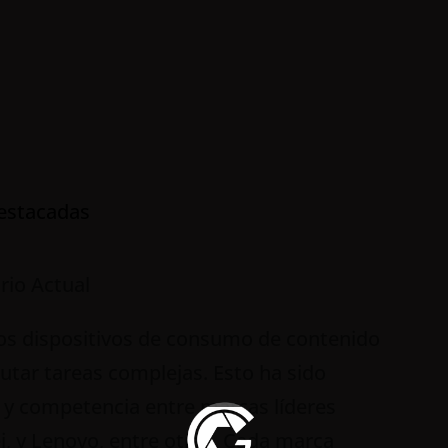
estacadas
rio Actual
os dispositivos de consumo de contenido
utar tareas complejas. Esto ha sido
n y competencia entre marcas líderes
, y Lenovo, entre otras. Cada marca