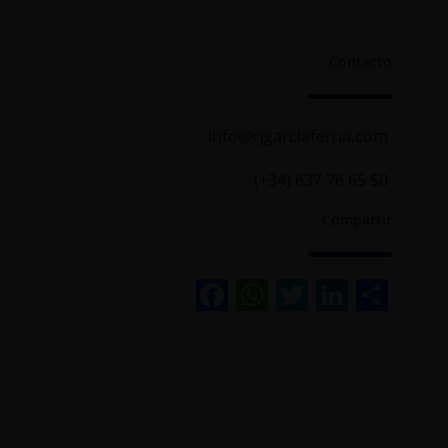
Contacto
info@cjgarciaferna.com
(+34) 637 76 65 50
Compartir
Facebook
WhatsApp
Twitter
Linked
Sha