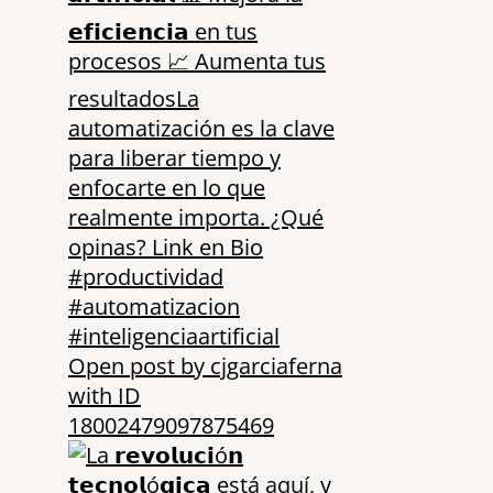
Open post by cjgarciaferna
with ID
18002479097875469