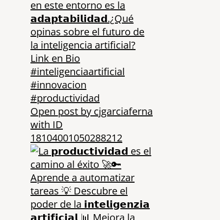
Open post by cjgarciaferna
with ID
18104001050288212