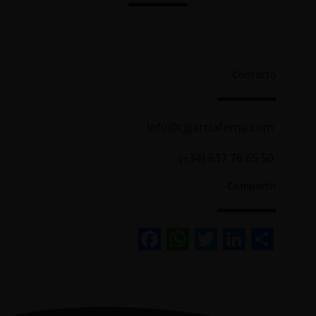
Contacto
info@cjgarciaferna.com
(+34) 637 76 65 50
Compartir
Facebook
WhatsApp
Twitter
Linked
Sha