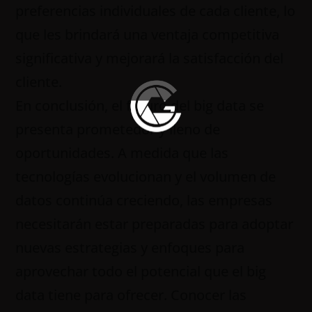
preferencias individuales de cada cliente, lo
que les brindará una ventaja competitiva
significativa y mejorará la satisfacción del
cliente.
En conclusión, el futuro del big data se
presenta prometedor y lleno de
oportunidades. A medida que las
tecnologías evolucionan y el volumen de
datos continúa creciendo, las empresas
necesitarán estar preparadas para adoptar
nuevas estrategias y enfoques para
aprovechar todo el potencial que el big
data tiene para ofrecer. Conocer las