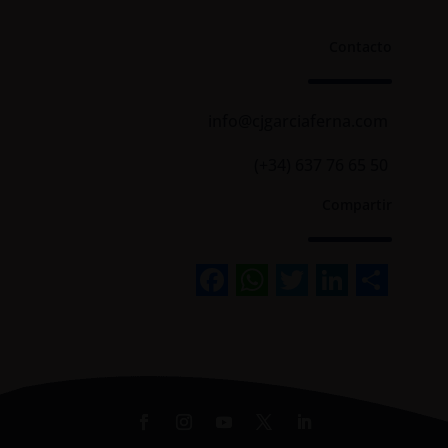
Contacto
info@cjgarciaferna.com
(+34) 637 76 65 50
Compartir
Facebook
WhatsApp
Twitter
Linked
Sha