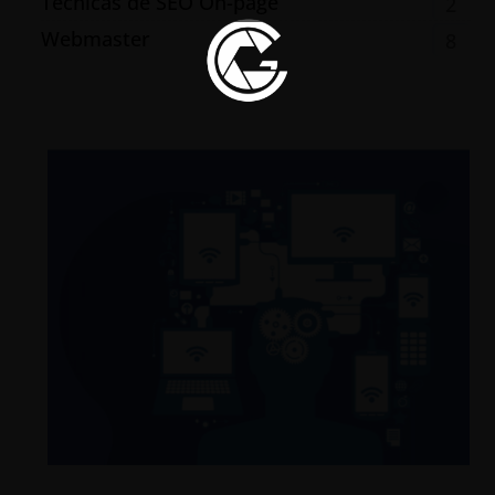
Técnicas de SEO On-page
2
Webmaster
8