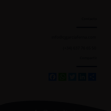
Contacto
info@cjgarciaferna.com
(+34) 637 76 65 50
Compartir
Facebook
WhatsApp
Twitter
Linked
Sha