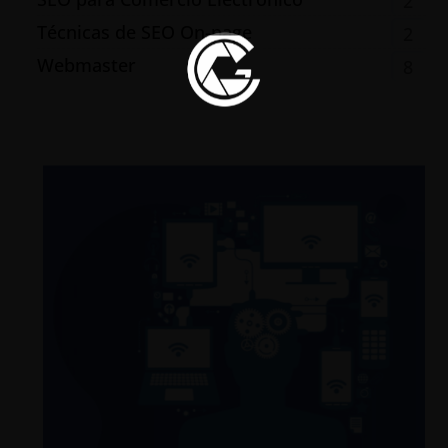
2
Técnicas de SEO On-page
2
Webmaster
8