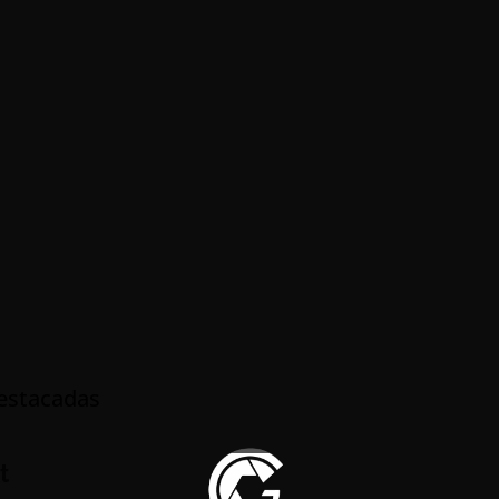
estacadas
t