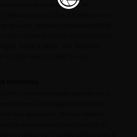
damentales para determinar el
r rápido asegurará que tus aplicaciones
tras que una cantidad adecuada de RAM
lets más recientes vienen equipadas con
on, Apple A-series, o el MediaTek,
e los 2GB hasta los 8GB o más,
e Necesitas
cuánto contenido puedes guardar en tu
ento externo. Las capacidades típicas
elos más avanzados. Muchas tablets
iento mediante tarjetas microSD, lo
 planeas descargar muchas aplicaciones o