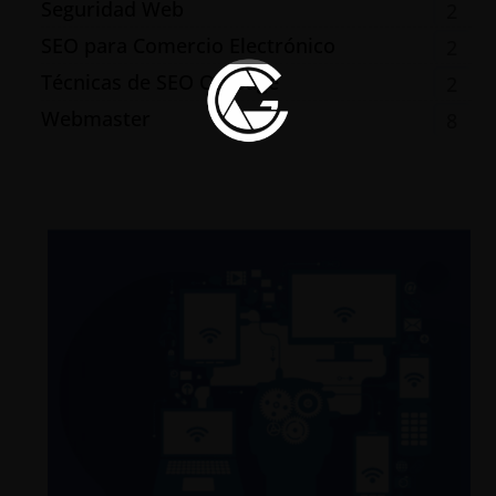
Seguridad Web
2
SEO para Comercio Electrónico
2
Técnicas de SEO On-page
2
Webmaster
8