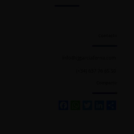
Contacto
info@cjgarciaferna.com
(+34) 637 76 65 50
Compartir
Facebook
WhatsApp
Twitter
Linked
Sha