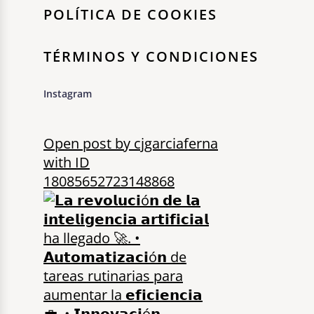
POLÍTICA DE COOKIES
TÉRMINOS Y CONDICIONES
Instagram
Open post by cjgarciaferna
with ID
18085652723148868