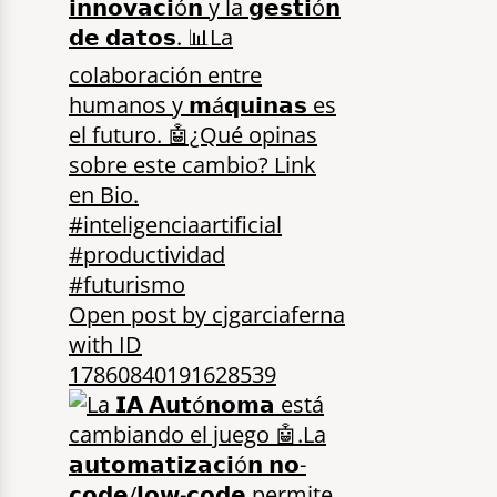
Open post by cjgarciaferna
with ID
17860840191628539