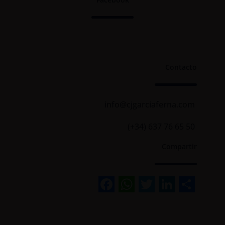
Contacto
info@cjgarciaferna.com
(+34) 637 76 65 50
Compartir
Facebook
WhatsApp
Twitter
Linked
Sha