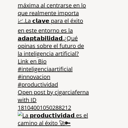
Open post by cjgarciaferna
with ID
18104001050288212