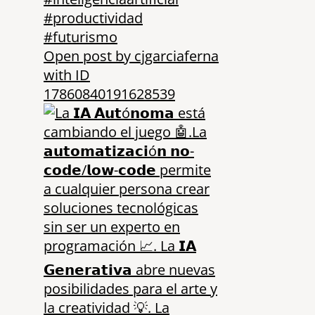
Open post by cjgarciaferna
with ID
17860840191628539