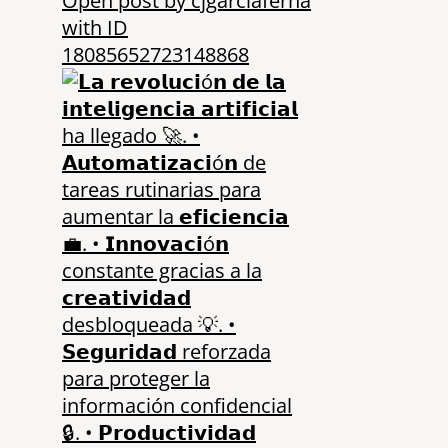
Open post by cjgarciaferna
with ID
18085652723148868