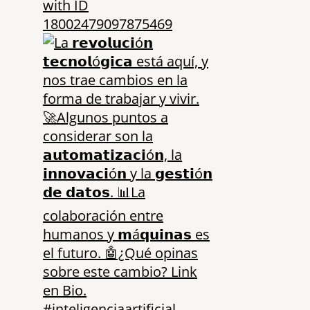
with ID
18002479097875469