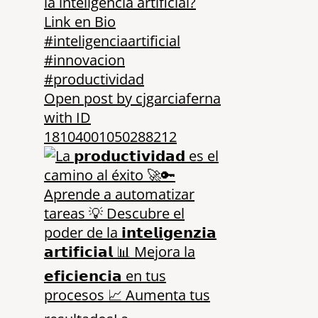
Open post by cjgarciaferna
with ID
18104001050288212