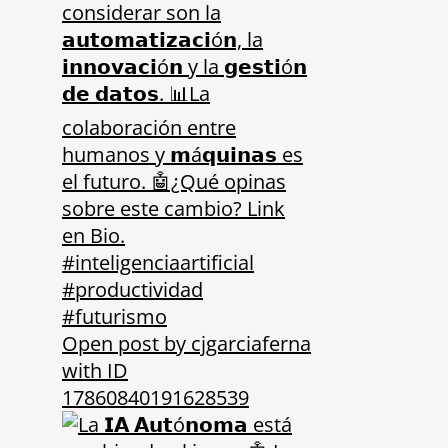
Open post by cjgarciaferna
with ID
17860840191628539