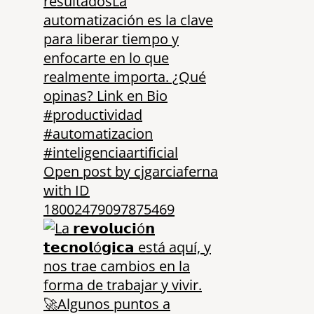
Open post by cjgarciaferna
with ID
18002479097875469