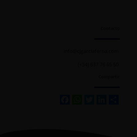
Contacto
info@cjgarciaferna.com
(+34) 637 76 65 50
Compartir
Facebook
WhatsApp
Twitter
Linked
Sha