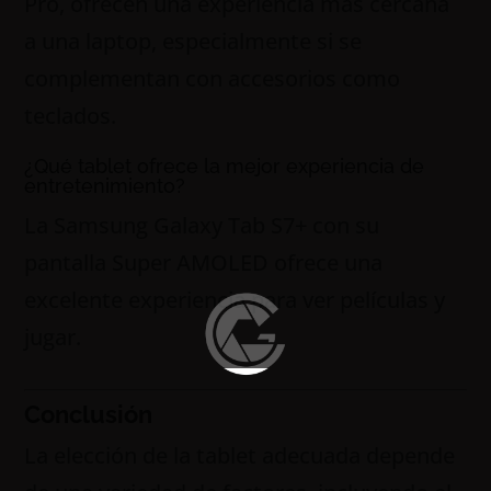
Pro, ofrecen una experiencia más cercana
a una laptop, especialmente si se
complementan con accesorios como
teclados.
¿Qué tablet ofrece la mejor experiencia de
entretenimiento?
La Samsung Galaxy Tab S7+ con su
pantalla Super AMOLED ofrece una
excelente experiencia para ver películas y
jugar.
Conclusión
La elección de la tablet adecuada depende