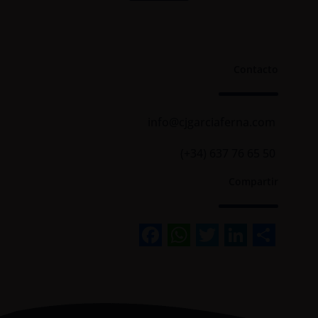
Contacto
info@cjgarciaferna.com
(+34) 637 76 65 50
Compartir
Facebook
WhatsApp
Twitter
Linked
Sha