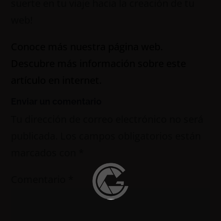
suerte en tu viaje hacia la creación de tu
web!
Conoce más nuestra página web.
Descubre más información sobre este
artículo en internet.
Enviar un comentario
Tu dirección de correo electrónico no será
publicada.
Los campos obligatorios están
marcados con
*
Comentario
*