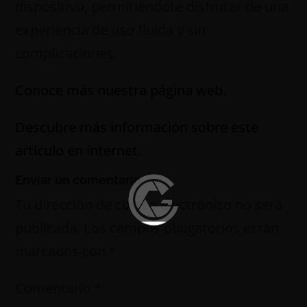
dispositivo, permitiéndote disfrutar de una
experiencia de uso fluida y sin
complicaciones.
Conoce más nuestra página web.
Descubre más información sobre este
artículo en internet.
Enviar un comentario
Tu dirección de correo electrónico no será
publicada.
Los campos obligatorios están
marcados con
*
Comentario
*