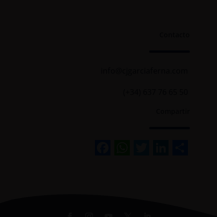
Contacto
info@cjgarciaferna.com
(+34) 637 76 65 50
Compartir
Facebook
WhatsApp
Twitter
Linked
Sha