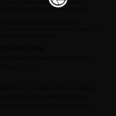
imágenes, y otros elementos que los
rminar la relevancia y calidad de un
 externas como la construcción de
 y otras actividades que ocurren fuera del
ivamente en su ranking.
a SEO por Josma
clave durante una auditoría SEO para
nte optimizado:
podrían estar perjudicando la capacidad
y entender el sitio web. Esto incluye
dad de carga, la respuesta del servidor, y
s.