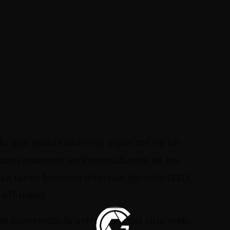
do que evalúa diversos aspectos de un
para aparecer en los resultados de los
 tanto factores internos del sitio (SEO
off-page).
e contenido, la estructura del sitio web,