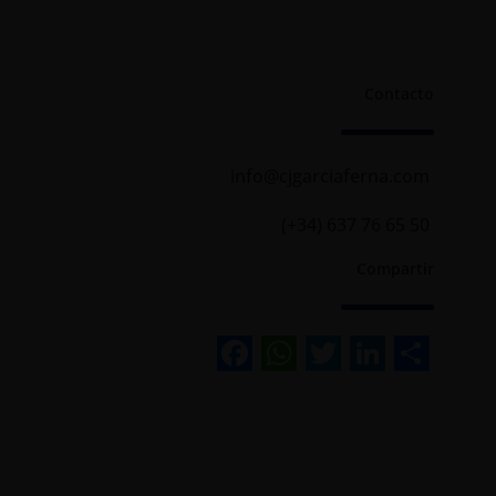
Contacto
info@cjgarciaferna.com
(+34) 637 76 65 50
Compartir
Facebook
WhatsApp
Twitter
Linked
Sha