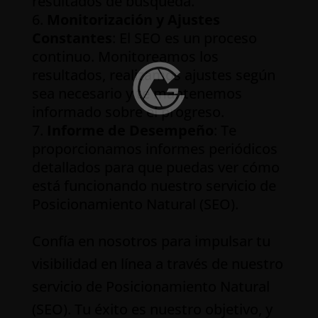
resultados de búsqueda.
Monitorización y Ajustes
Constantes
: El SEO es un proceso
continuo. Monitoreamos los
resultados, realizamos ajustes según
sea necesario y te mantenemos
informado sobre el progreso.
Informe de Desempeño
: Te
proporcionamos informes periódicos
detallados para que puedas ver cómo
está funcionando nuestro servicio de
Posicionamiento Natural (SEO).
Confía en nosotros para impulsar tu
visibilidad en línea a través de nuestro
servicio de Posicionamiento Natural
(SEO). Tu éxito es nuestro objetivo, y