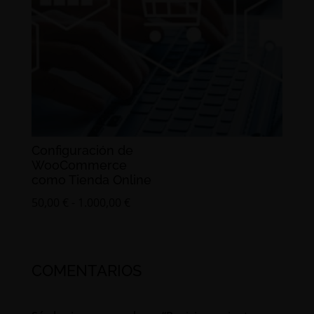
Configuración de
WooCommerce
como Tienda Online
Rango
50,00
€
-
1.000,00
€
de
precios:
desde
COMENTARIOS
50,00 €
hasta
1.000,00 €