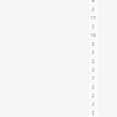
4
2
17
2
10
2
2
2
2
7
2
2
2
2