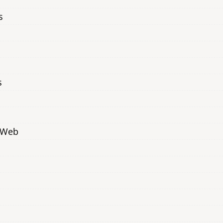
s
s
s Web