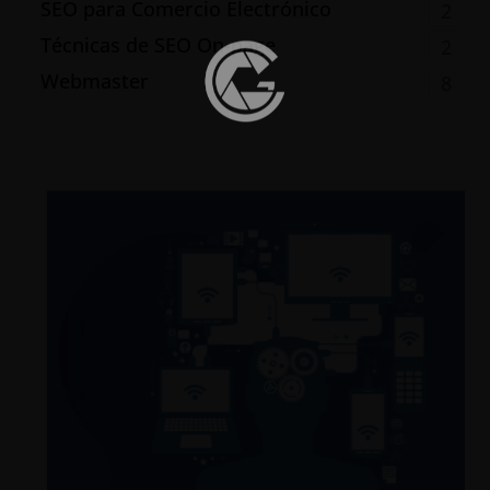
SEO para Comercio Electrónico
2
Técnicas de SEO On-page
2
Webmaster
8