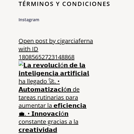
TÉRMINOS Y CONDICIONES
Instagram
Open post by cjgarciaferna
with ID
18085652723148868