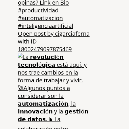
Open post by cjgarciaferna
with ID
18002479097875469