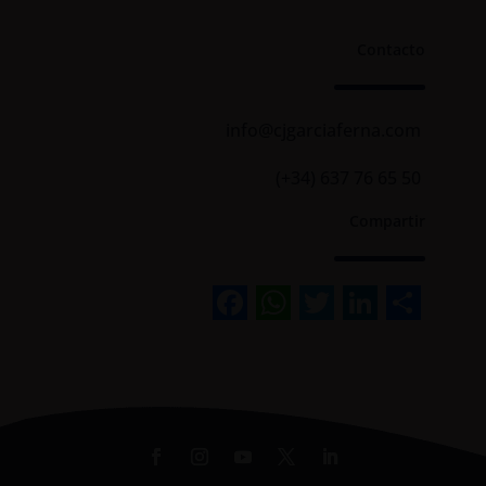
Contacto
info@cjgarciaferna.com
(+34) 637 76 65 50
Compartir
Facebook
WhatsApp
Twitter
Linked
Sha