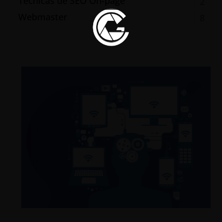
Técnicas de SEO On-page
2
Webmaster
8