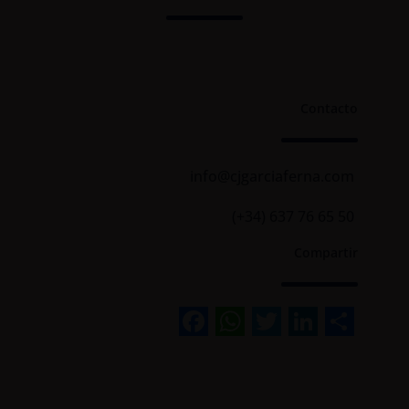
Contacto
info@cjgarciaferna.com
(+34) 637 76 65 50
Compartir
Facebook
WhatsApp
Twitter
Linked
Sha