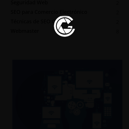
Seguridad Web
2
SEO para Comercio Electrónico
2
Técnicas de SEO On-page
2
Webmaster
8