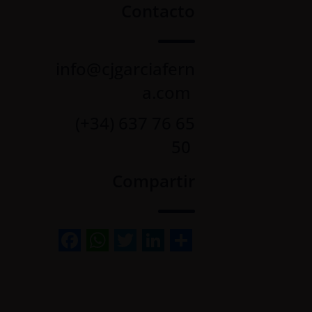
Contacto
info@cjgarciafern
a.com
(+34) 637 76 65
50
Compartir
Facebook
WhatsApp
Twitter
LinkedIn
Share