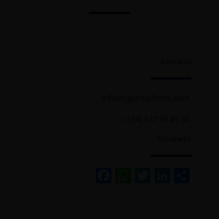
Contacto
info@cjgarciaferna.com
(+34) 637 76 65 50
Compartir
Facebook
WhatsApp
Twitter
Linked
Sha