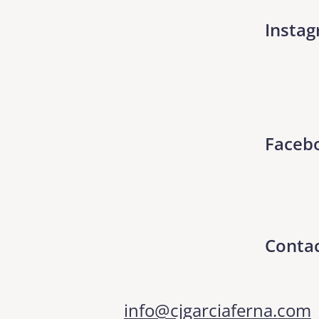
Insta
Faceb
Conta
info@cjgarciaferna.com