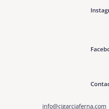
Insta
Faceb
Conta
info@cjgarciaferna.com