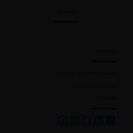
Facebook
Contacto
info@cjgarciaferna.com
(+34) 637 76 65 50
Compartir
Facebook
WhatsApp
Twitter
Linked
Sha